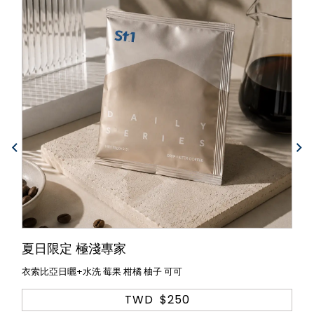
夏日限定 極淺專家
衣索比亞日曬+水洗 莓果 柑橘 柚子 可可
TWD
$250