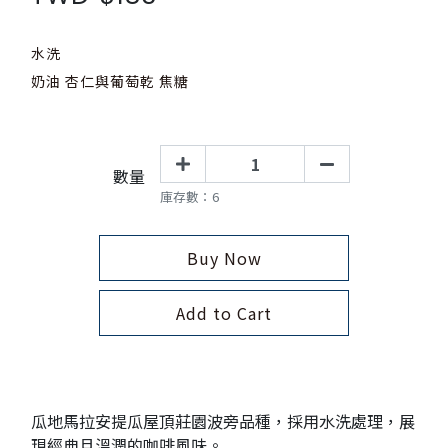
水洗
奶油 杏仁與葡萄乾 焦糖
數量
庫存數：6
Buy Now
Add to Cart
瓜地馬拉安提瓜屋頂莊園波旁品種，採用水洗處理，展
現經典且溫潤的咖啡風味。