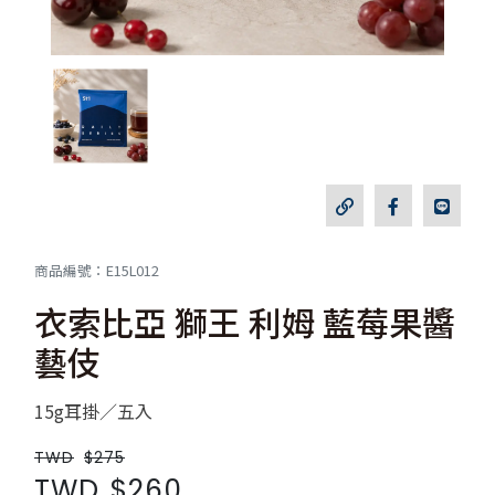
商品編號：E15L012
衣索比亞 獅王 利姆 藍莓果醬
藝伎
15g耳掛／五入
TWD
$275
TWD
$260