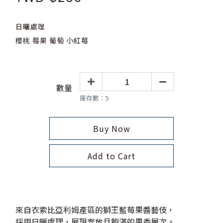
日曬處理
櫻桃 莓果 葡萄 小紅莓
數量
庫存數：5
Buy Now
Add to Cart
來自衣索比亞利姆產區的獅王藍莓果醬藝伎，
採用日曬處理，展現奔放且飽滿的果香層次。