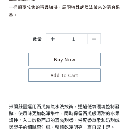
一杯顛覆想像的精品咖啡，展現特殊處理法帶來的清爽果
香。
數量
Buy Now
Add to Cart
米蘭莊園運用西瓜氮氣水洗技術，透過低氧環境控制發
酵，使風味更加乾淨集中，同時保留西瓜般清甜的水果
調性。入口散發西瓜的清爽甜香，搭配香草柔和奶甜感
與梨子的細膩果汁感，整體乾淨明亮，夏日感十足。