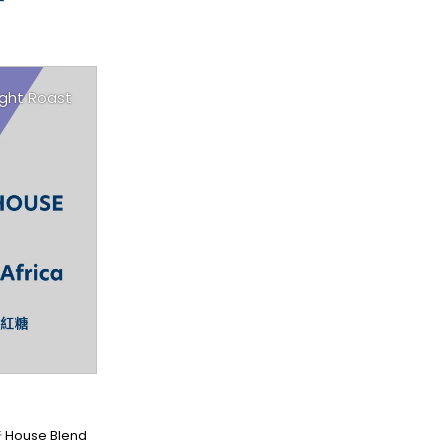
ight Roast
use Blend