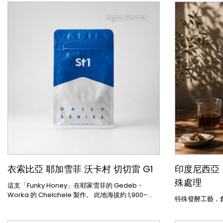
Light Roast
衣索比亞 耶加雪菲 沃卡村 切切雷 G1
印度尼西亞
殊處理
這支「Funky Honey」在耶家雪菲的 Gedeb・
Worka 的 Chelchele 製作。 此地海拔約 1,900–
特殊發酵工藝，
2,100 公尺， Banko Chelchele 產業發展時間長，
各項設施與人員訓練完善，加上花果清晰的味型與酸