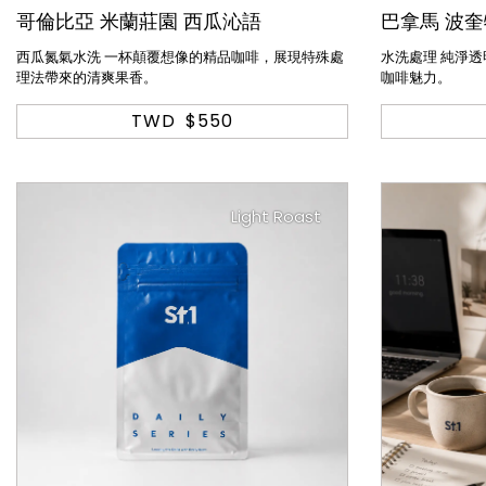
哥倫比亞 米蘭莊園 西瓜沁語
巴拿馬 波奎
西瓜氮氣水洗 一杯顛覆想像的精品咖啡，展現特殊處
水洗處理 純淨
理法帶來的清爽果香。
咖啡魅力。
TWD
$550
Light Roast