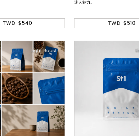
迷人魅力。
TWD
$540
TWD
$510
Light Roast
L