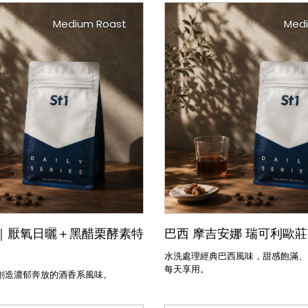
Medium Roast
Med
｜厭氧日曬＋黑醋栗酵素特
巴西 摩吉安娜 瑞可利歐
水洗處理經典巴西風味，甜感飽滿、
每天享用。
創造濃郁奔放的酒香系風味。