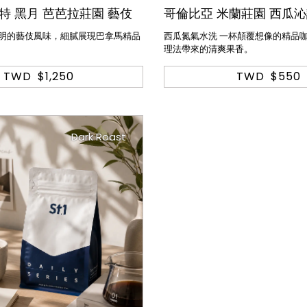
特 黑月 芭芭拉莊園 藝伎
哥倫比亞 米蘭莊園 西瓜
透明的藝伎風味，細膩展現巴拿馬精品
西瓜氮氣水洗 一杯顛覆想像的精品
理法帶來的清爽果香。
TWD
$1,250
TWD
$550
Dark Roast