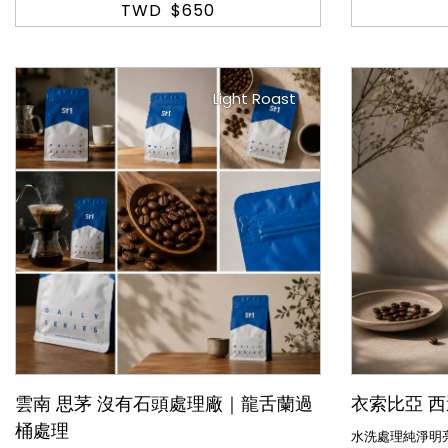
甜清爽的調性深受消費者喜愛，最適合小批量試做實
TWD
$650
驗批次的咖啡。
Light Roast
雲南 思茅 沒有石頭處理廠｜龍舌蘭過
衣索比亞 西
桶處理
水洗處理純淨明