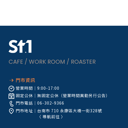
是不是有點神奇？這杯雪碧奶的靈感，其實是來自老台中
一街裡的多多茶坊——有喝過可樂奶的同好嗎？？（揮手
～）而一直被懷念的冷萃可樂咖啡，則是某次和蜷尾家老
大光頭哥聊天時，講到伊良可樂，才冒出來的想法。下一
篇再來好好介紹一下這兩款風味的由來～有興趣的朋友，
記得鎖定本均編的小記，隨時會更新歐另外，這場市集也
讓我們驚呼：「原來真的這麼多人愛動物耶！」我們看到
肩上站著鸚鵡的、背上趴著貓的、推車裡睡著法鬥的，還
有腳步一致走在身邊的大貴賓。只差沒看到草泥馬了（偷
偷許願中？）謝謝來喝咖啡的每一位，也謝謝你們身邊毛
CAFE / WORK ROOM / ROASTER
茸茸的家人們。這個週末很熱，但我們心裡真的很暖。下
次市集見。St.1 均均
門市資訊
營業時間｜
9:00-17:00
固定公休｜
無固定公休（營業時間異動另行公告）
門市電話｜
06-302-9366
門市地址｜
台南市 710 永康區大橋一街328號
〈
導航前往
〉