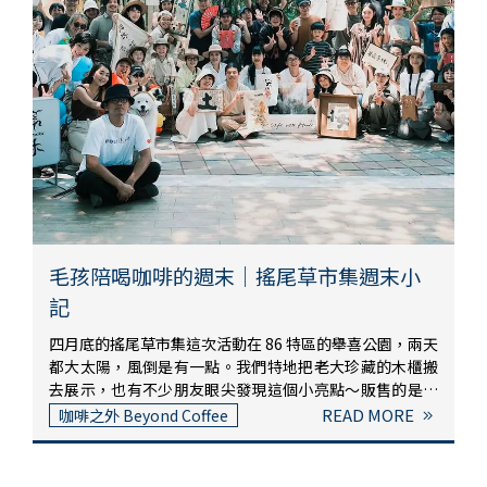
場展覽，是一次身分的轉換與對話——從沖煮者到觀察
牆，只隔著一杯咖啡的距離。如果你錯過了這一場——沒
者，從品牌到空間的共感者。藝術場域，是我們理解生活
關係。這次在屋根裏準備的濾掛包與手沖配方，現在在
的方式之一對我們來說，品牌不只是品項與菜單，而是一
St.1 門市也喝得到。來店裡坐坐，點一杯手沖，也許你會
種生活觀的延伸。我們一直相信，咖啡是一種可以承載情
發現，市集的記憶還留著一點在杯底。—St.1，是我們的
緒與語言的載體，就像藝術作品一樣。它們的存在，讓我
日常節奏，市集，是那段節奏浮出地表的時候。下一次，
們的日常，多了層溫柔的意義。這次參與展覽，讓我們再
希望你也剛好經過。St.1 均均
次確認：St.1 是關於咖啡，但也不只是咖啡。我們喜歡與
各種形式的創作者交流，也希望能在這樣的場合中，留下
某種痕跡、一點氣味、一杯記憶。小編の小後記：這次現
場的照片、拍攝物件、展場日常，我們也同步紀錄下來，
會陸續整理成影像筆記分享給你們。如果你剛好有在展場
跟我們遇見，謝謝你跟我們說話、喝咖啡、交換靈感。也
毛孩陪喝咖啡的週末｜搖尾草市集週末小
謝謝 2025 ART MONSTER 的誠摯邀請，讓我們得以在藝
記
術的現場裡，靜靜佇立、慢慢浸潤。St.1 均均
四月底的搖尾草市集這次活動在 86 特區的舉喜公園，兩天
都大太陽，風倒是有一點。我們特地把老大珍藏的木櫃搬
去展示，也有不少朋友眼尖發現這個小亮點～販售的是冷
萃咖啡、睽違已久的登島限定冷萃可樂咖啡、咖啡雪碧
READ MORE
咖啡之外 Beyond Coffee
奶，還有給小朋友準備的梅子可樂。這次一起登上 86 特
區。本來以為雪碧奶太獵奇會被嫌棄，結果咖啡雪碧奶比
我們想像中還受歡迎，第二天下午賣完後還有人回來找。