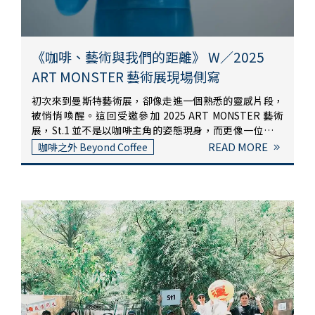
著它們自己的故事。我們的工作，是準確地讓這些故事能
被聽見。在市集裡的每一杯手沖，不是即興的表演，而是
細膩的重現。用設計來堆疊手沖的溫度感，其實也很人性
——每一滴水的節奏，都是我們事前寫下的風味筆記，在
《咖啡、藝術與我們的距離》 W／2025
松菸廠裡被如實演奏。市集限定｜鹽奶油卷夾肉鬆，一口
ART MONSTER 藝術展現場側寫
台南味除了咖啡，這次我們還偷偷帶了一點「台南」。來
自學甲湠咖啡的鹽奶油卷，是 St.1 台南的老朋友作品。我
初次來到曼斯特藝術展，卻像走進一個熟悉的靈感片段，
們將它對切，夾入台南肉鬆，現場加熱——鹹香、酥軟、
被悄悄喚醒。這回受邀參加 2025 ART MONSTER 藝術
微甜、滑潤，一口下去，就是台南的午後。這樣的搭配，
展，St.1 並不是以咖啡主角的姿態現身，而更像一位觀察
沒有浮誇、沒有複雜，卻有種讓人心裡踏實的力量。是我
者——在創作與創作之間，穿梭、感受、注視靈感的流
READ MORE
咖啡之外 Beyond Coffee
們想帶來的「日常」——不是節日才需要準備的滋味，而
動。我們帶來的是咖啡，但不只是咖啡。咖啡的角色，在
是像一口熟悉的溫度，在城市中也能找到南方的影子。鹽
展場中轉變了我們習慣在自己的空間裡，迎來客人、沖煮
奶油卷的香氣從攤位微微飄出來，混著咖啡味，成了一種
咖啡。這次，我們將一杯杯咖啡帶進藝術展，變成一個
很 St.1 的氣味記憶。一杯杯之間，是默契的排練與即興市
「靜靜陪伴觀展者」的存在。有人停下腳步、有人駐足聞
集的出杯台，是一座臨時舞台。老大掌拉霸機，沖煮與出
香、有人提著咖啡走入下一個展間。在這樣的空間裡，咖
杯的節奏被他掌握得俐落，總是自帶節奏感。市集四周人
啡不再只是提神的工具，而像是一種媒介，一種讓藝術者
聲鼎沸，但我們在藍色布旗後面，有一個寧靜而精準的節
抒發、讓觀展者者更貼近作品的節奏感。我們成為了觀展
奏場。小小後記｜市集，是我們最靠近世界的方式市集不
者，也悄悄成為風景的一部分穿梭在展場之中，我們不再
是販售，是交流。不是宣傳，是邀請。我們沒有做太多裝
只是咖啡師，而像是一種流動的存在。背後寫著咖啡，眼
飾，也沒有過多說明，只是把日常的事搬上來——沖煮、
神裝著靈感。有人停下腳步看著我們，有人拿起相機捕捉
出杯、招呼、收尾——像把一段南方的生活節奏，攤開給
我們的身影——在藝術之中，我們也成為了某種藝術。這
人看。這也是我們最喜歡的時刻之一：品牌與人之間沒有