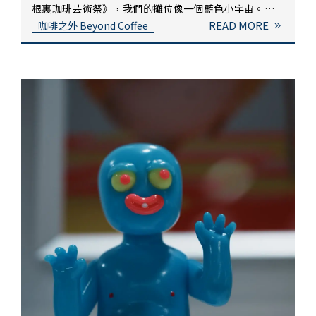
根裏珈琲芸術祭》，我們的攤位像一個藍色小宇宙。掛起
「COFFEE」布旗，擺上熟悉的磨豆機與拉霸，把麵包陸
READ MORE
咖啡之外 Beyond Coffee
續放進木櫃裡排得整齊又剛好，就像平常在店裡備好一個
早晨。只是這天的空氣，有點不一樣——時間走得更慢一
點，光線落得更柔一點，而我們，也比往常多了一點儀式
感。拉霸出場｜把台灣豆煮成一杯義式這次，我們特別帶
了拉霸北上——感謝蕭氏貿易支援。用來煮的是我們熟悉
的台灣豆，來自雲林東泓咖啡莊園的淺中焙，設計為
SOE（Single Origin Espresso）單品濃縮，現場沖出兩
款飲品：美式咖啡與牛奶咖啡。拉霸的節奏像一場古典演
奏，每一下壓桿都蘊藏著力道與節制。SOE 的甜感與果
酸，在濃縮的厚度裡延展出豐富的層次，帶有純樸的清透
與尾韻的回甘。這不是標準義式的苦厚，而是一種來自土
地、穿過水氣與溫度後留下的輪廓。那天在攤位前的朋友
們慵懶地逛著，像是台南日頭下的午後，什麼都不急，但
什麼都剛剛好。也有不少人喝完，帶了一包豆子回家——
或許是想把這杯日常記憶，延續到下一個早晨。自動手沖
｜穩定，也是一種溫柔我們為每支豆子設計了參數——水
溫、悶蒸秒數、注水段落與粉水比，經過一次次測試、記
錄與微調，只為讓每一杯的風味都穩定、有層次。這些熟
豆在濾杯裡打開自己，用乾香、前段果酸、尾韻回甘，說