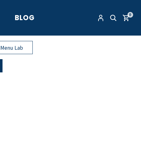
0
BLOG
enu Lab